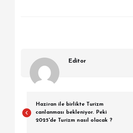
Editor
Y
Haziran ile birlikte Turizm
a
canlanması bekleniyor. Peki
2025'de Turizm nasıl olacak ?
z