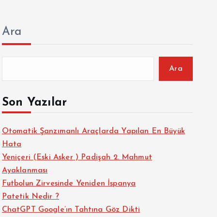
Ara
Ara
Son Yazılar
Otomatik Şanzımanlı Araçlarda Yapılan En Büyük
Hata
Yeniçeri (Eski Asker ) Padişah 2. Mahmut
Ayaklanması
Futbolun Zirvesinde Yeniden İspanya
Patetik Nedir ?
ChatGPT Google’ın Tahtına Göz Dikti