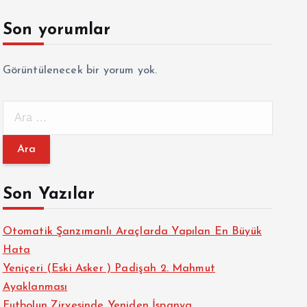
Son yorumlar
Görüntülenecek bir yorum yok.
A
r
a
m
a
Son Yazılar
:
Otomatik Şanzımanlı Araçlarda Yapılan En Büyük
Hata
Yeniçeri (Eski Asker ) Padişah 2. Mahmut
Ayaklanması
Futbolun Zirvesinde Yeniden İspanya