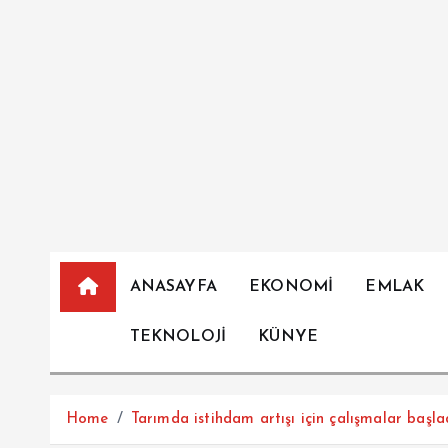
İ
ç
e
r
i
ğ
e
a
t
l
a
ANASAYFA
EKONOMİ
EMLAK
TEKNOLOJİ
KÜNYE
Home
Tarımda istihdam artışı için çalışmalar başla