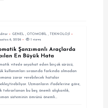
ditor
GENEL
,
OTOMOBİL
,
TEKNOLOJİ
ustos 6, 2026
1 views
omatik Şanzımanlı Araçlarda
pılan En Büyük Hata
atik vitesle seyahat eden birçok sürücü,
ük kullanımları sırasında farkında olmadan
ımana zarar verebilecek hatalar
ekleştirebiliyor. Uzmanların ifadelerine göre,
sık tekrarlanan bu beş önemli alışkanlık,
ıman sisteminin ömrünü önemli…