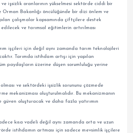
e işsizlik oranlarının yükselmesi sektörde ciddi bir
ve Orman Bakanlığı öncülüğünde bir dizi önlem ve
yapılan çalışmalar kapsamında çiftçilere destek
 edilecek ve tarımsal eğitimlerin artırılması
ım işçileri için değil aynı zamanda tarım teknolojileri
aktır. Tarımda istihdam artışı için yapılan
tüm paydaşların üzerine düşen sorumluluğu yerine
i olması ve sektördeki işsizlik sorununu çözmede
ndirme mekanizması oluşturulmalıdır. Bu mekanizmanın
rde güven oluşturacak ve daha fazla yatırımın
 sadece kısa vadeli değil aynı zamanda orta ve uzun
rde istihdamın artması için sadece mevsimlik işçilere