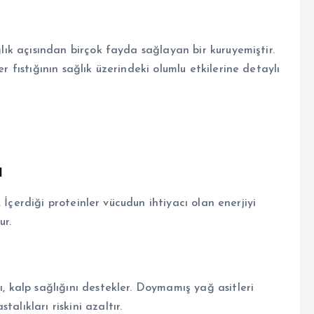
ğlık açısından birçok fayda sağlayan bir kuruyemiştir.
er fıstığının sağlık üzerindeki olumlu etkilerine detaylı
u
ir. İçerdiği proteinler vücudun ihtiyacı olan enerjiyi
ur.
ı, kalp sağlığını destekler. Doymamış yağ asitleri
alıkları riskini azaltır.