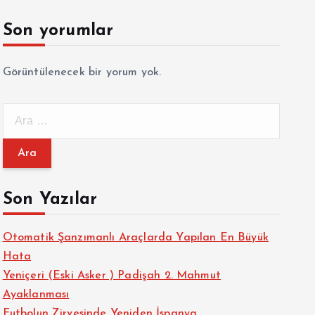
Son yorumlar
Görüntülenecek bir yorum yok.
A
r
a
m
a
Son Yazılar
:
Otomatik Şanzımanlı Araçlarda Yapılan En Büyük
Hata
Yeniçeri (Eski Asker ) Padişah 2. Mahmut
Ayaklanması
Futbolun Zirvesinde Yeniden İspanya