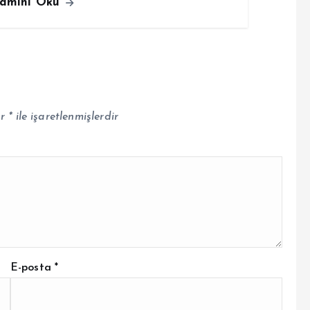
amını Oku
ar
*
ile işaretlenmişlerdir
E-posta
*