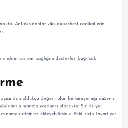
ynaktır. Antioksidanlar vücudu serbest radikallerin
r.
me sindirim sistemi sağlığını destekler, bağırsak
irme
k açısından oldukça değerli olan bu kuruyemiği düzenli
ğelerini almanıza yardımcı olacaktır. Siz de yer
lenme rutininize ekleyebilirsiniz. Peki, sizin favori yer