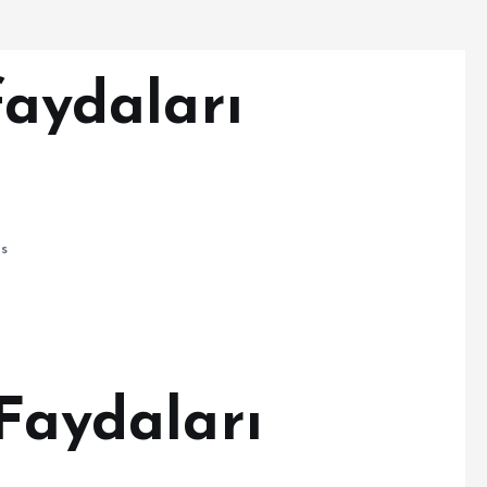
faydaları
s
 Faydaları