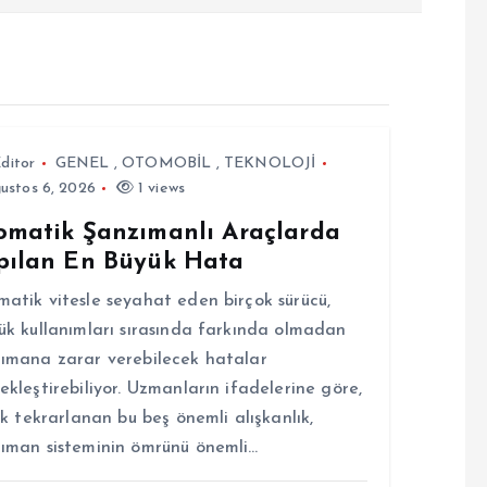
ditor
GENEL
,
OTOMOBİL
,
TEKNOLOJİ
ustos 6, 2026
1 views
omatik Şanzımanlı Araçlarda
pılan En Büyük Hata
atik vitesle seyahat eden birçok sürücü,
ük kullanımları sırasında farkında olmadan
ımana zarar verebilecek hatalar
ekleştirebiliyor. Uzmanların ifadelerine göre,
sık tekrarlanan bu beş önemli alışkanlık,
ıman sisteminin ömrünü önemli…