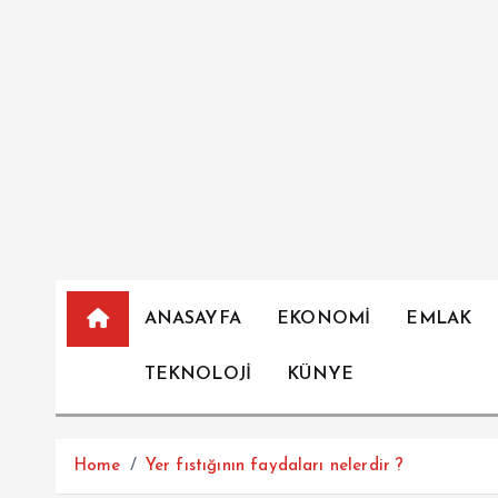
İ
ç
e
r
i
ğ
e
a
t
l
a
ANASAYFA
EKONOMİ
EMLAK
TEKNOLOJİ
KÜNYE
Home
Yer fıstığının faydaları nelerdir ?