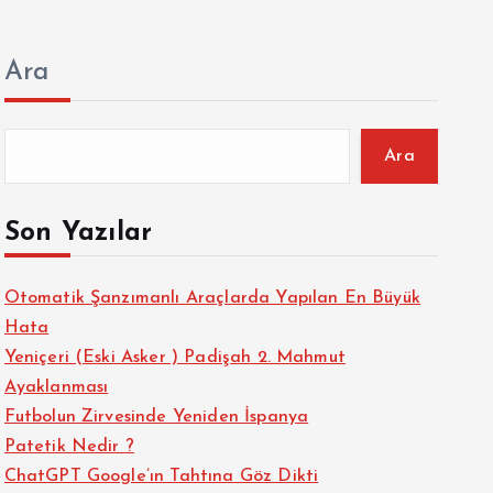
Ara
Ara
Son Yazılar
Otomatik Şanzımanlı Araçlarda Yapılan En Büyük
Hata
Yeniçeri (Eski Asker ) Padişah 2. Mahmut
Ayaklanması
Futbolun Zirvesinde Yeniden İspanya
Patetik Nedir ?
ChatGPT Google’ın Tahtına Göz Dikti