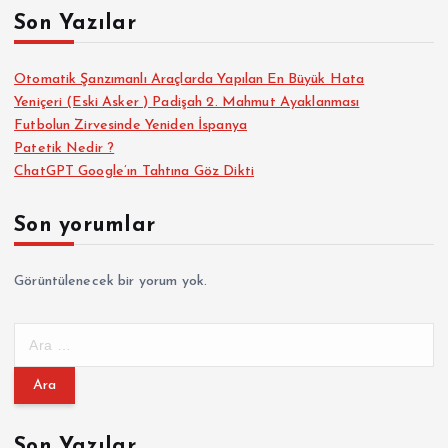
Son Yazılar
Otomatik Şanzımanlı Araçlarda Yapılan En Büyük Hata
Yeniçeri (Eski Asker ) Padişah 2. Mahmut Ayaklanması
Futbolun Zirvesinde Yeniden İspanya
Patetik Nedir ?
ChatGPT Google’ın Tahtına Göz Dikti
Son yorumlar
Görüntülenecek bir yorum yok.
A
r
a
m
a
Son Yazılar