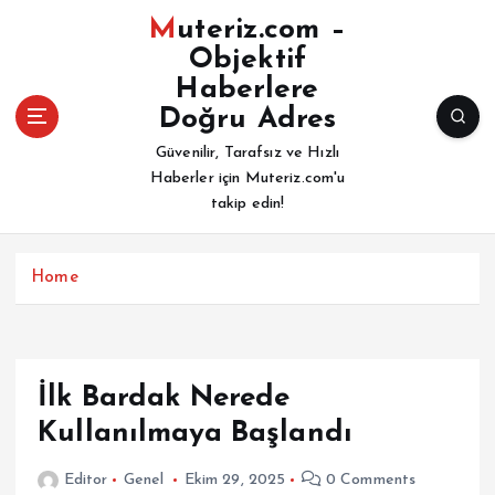
İ
Muteriz.com –
ç
Objektif
e
Haberlere
r
i
Doğru Adres
ğ
Güvenilir, Tarafsız ve Hızlı
e
Haberler için Muteriz.com'u
a
takip edin!
t
l
a
Home
İlk Bardak Nerede
Kullanılmaya Başlandı
Editor
Genel
Ekim 29, 2025
0 Comments