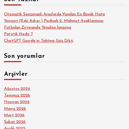
:
Otomatik Şanzımanlı Araçlarda Yapılan En Büyük Hata
Yeniçeri (Eski Asker ) Padişah 2. Mahmut Ayaklanması
Futbolun Zirvesinde Yeniden İspanya
Patetik Nedir ?
ChatGPT Google’ın Tahtına Göz Dikti
Son yorumlar
Arşivler
Ağustos 2026
Temmuz 2026
Haziran 2026
Mayıs 2026
Mart 2026
Şubat 2026
Aralık 2025