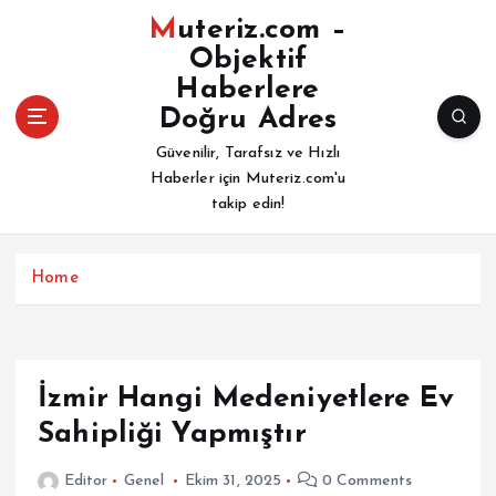
İ
Muteriz.com –
ç
Objektif
e
Haberlere
r
i
Doğru Adres
ğ
Güvenilir, Tarafsız ve Hızlı
e
Haberler için Muteriz.com'u
a
takip edin!
t
l
a
Home
İzmir Hangi Medeniyetlere Ev
Sahipliği Yapmıştır
Editor
Genel
Ekim 31, 2025
0 Comments