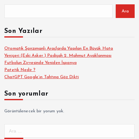
Ara
Son Yazılar
Otomatik Şanzımanlı Araçlarda Yapılan En Büyük Hata
Yeniçeri (Eski Asker ) Padişah 2. Mahmut Ayaklanması
Futbolun Zirvesinde Yeniden İspanya
Patetik Nedir ?
ChatGPT Google’ın Tahtına Göz Dikti
Son yorumlar
Görüntülenecek bir yorum yok.
A
r