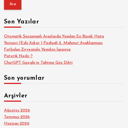
a
m
a
Son Yazılar
:
Otomatik Şanzımanlı Araçlarda Yapılan En Büyük Hata
Yeniçeri (Eski Asker ) Padişah 2. Mahmut Ayaklanması
Futbolun Zirvesinde Yeniden İspanya
Patetik Nedir ?
ChatGPT Google’ın Tahtına Göz Dikti
Son yorumlar
Arşivler
Ağustos 2026
Temmuz 2026
Haziran 2026