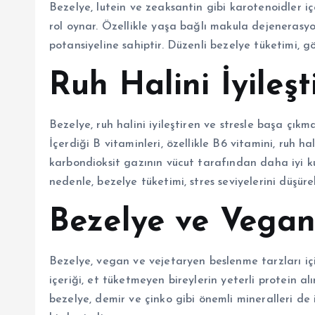
Bezelye, lutein ve zeaksantin gibi karotenoidler i
rol oynar. Özellikle yaşa bağlı makula dejenerasyo
potansiyeline sahiptir. Düzenli bezelye tüketimi, göz
Ruh Halini İyileş
Bezelye, ruh halini iyileştiren ve stresle başa çıkm
İçerdiği B vitaminleri, özellikle B6 vitamini, ruh 
karbondioksit gazının vücut tarafından daha iyi k
nedenle, bezelye tüketimi, stres seviyelerini düşürebil
Bezelye ve Vega
Bezelye, vegan ve vejetaryen beslenme tarzları için
içeriği, et tüketmeyen bireylerin yeterli protein a
bezelye, demir ve çinko gibi önemli mineralleri de i