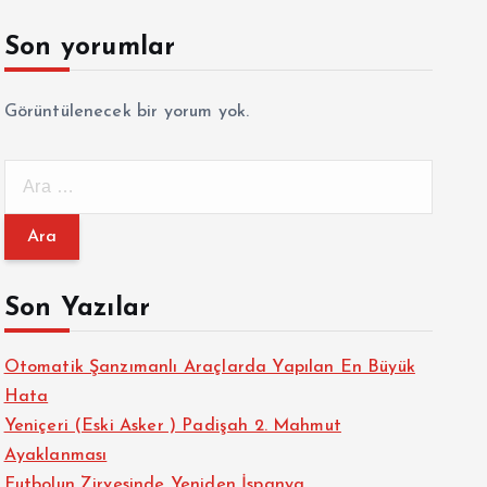
Son yorumlar
Görüntülenecek bir yorum yok.
A
r
a
m
a
Son Yazılar
:
Otomatik Şanzımanlı Araçlarda Yapılan En Büyük
Hata
Yeniçeri (Eski Asker ) Padişah 2. Mahmut
Ayaklanması
Futbolun Zirvesinde Yeniden İspanya