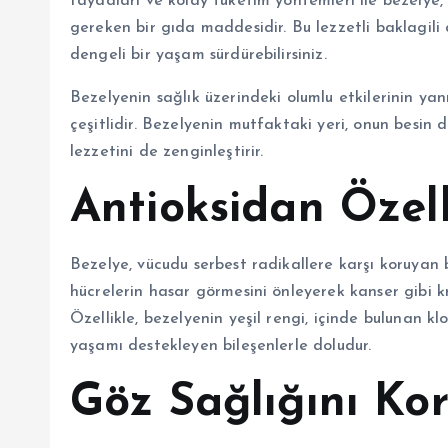
faydaları ve kolay tüketim yöntemleri ile bezelye
gereken bir gıda maddesidir. Bu lezzetli baklagili d
dengeli bir yaşam sürdürebilirsiniz.
Bezelyenin sağlık üzerindeki olumlu etkilerinin yan
çeşitlidir. Bezelyenin mutfaktaki yeri, onun besi
lezzetini de zenginleştirir.
Antioksidan Özell
Bezelye, vücudu serbest radikallere karşı koruyan bi
hücrelerin hasar görmesini önleyerek kanser gibi kr
Özellikle, bezelyenin yeşil rengi, içinde bulunan klo
yaşamı destekleyen bileşenlerle doludur.
Göz Sağlığını Ko