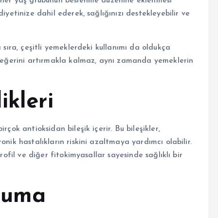
, her yaş grubunun beslenme düzenine eklenmesi
iyetinize dahil ederek, sağlığınızı destekleyebilir ve
ı sıra, çeşitli yemeklerdeki kullanımı da oldukça
n değerini artırmakla kalmaz, aynı zamanda yemeklerin
ikleri
rçok antioksidan bileşik içerir. Bu bileşikler,
onik hastalıkların riskini azaltmaya yardımcı olabilir.
rofil ve diğer fitokimyasallar sayesinde sağlıklı bir
ruma