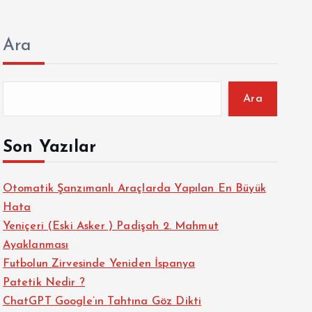
Ara
Ara
Son Yazılar
Otomatik Şanzımanlı Araçlarda Yapılan En Büyük
Hata
Yeniçeri (Eski Asker ) Padişah 2. Mahmut
Ayaklanması
Futbolun Zirvesinde Yeniden İspanya
Patetik Nedir ?
ChatGPT Google’ın Tahtına Göz Dikti