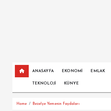
İ
ç
e
r
i
ğ
e
a
t
l
a
ANASAYFA
EKONOMİ
EMLAK
TEKNOLOJİ
KÜNYE
Home
Bezelye Yemenin Faydaları