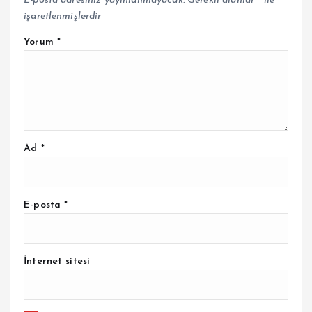
E-posta adresiniz yayınlanmayacak.
Gerekli alanlar
*
ile
işaretlenmişlerdir
Yorum
*
Ad
*
E-posta
*
İnternet sitesi