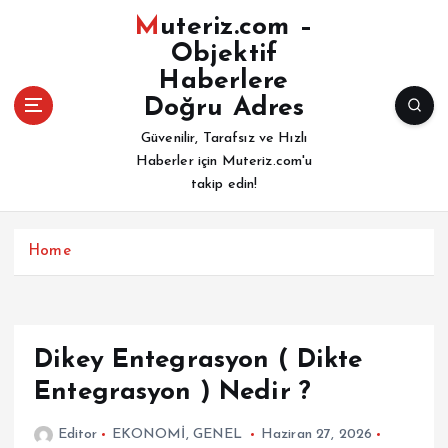
İ
Muteriz.com –
ç
Objektif
e
Haberlere
r
i
Doğru Adres
ğ
Güvenilir, Tarafsız ve Hızlı
e
Haberler için Muteriz.com'u
a
takip edin!
t
l
a
Home
Dikey Entegrasyon ( Dikte
Entegrasyon ) Nedir ?
Editor
EKONOMİ
,
GENEL
Haziran 27, 2026