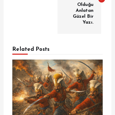
Olduğu
ı
Anlatan
Güzel Bir
g
Yazı.
e
z
Related Posts
i
n
m
e
s