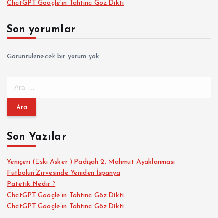
ChatGPT Google’ın Tahtına Göz Dikti
Son yorumlar
Görüntülenecek bir yorum yok.
A
r
a
m
a
Son Yazılar
:
Yeniçeri (Eski Asker ) Padişah 2. Mahmut Ayaklanması
Futbolun Zirvesinde Yeniden İspanya
Patetik Nedir ?
ChatGPT Google’ın Tahtına Göz Dikti
ChatGPT Google’ın Tahtına Göz Dikti