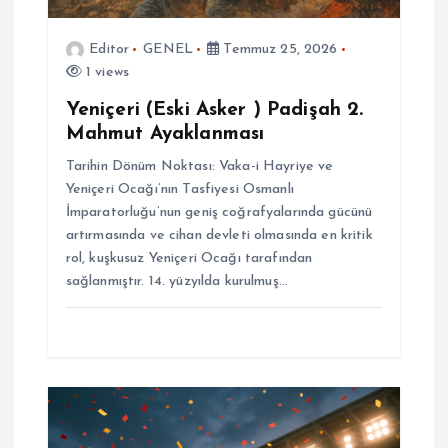
i
Editor
GENEL
Temmuz 25, 2026
1 views
Yeniçeri (Eski Asker ) Padişah 2.
Mahmut Ayaklanması
Tarihin Dönüm Noktası: Vaka-i Hayriye ve
Yeniçeri Ocağı’nın Tasfiyesi Osmanlı
İmparatorluğu’nun geniş coğrafyalarında gücünü
artırmasında ve cihan devleti olmasında en kritik
rol, kuşkusuz Yeniçeri Ocağı tarafından
sağlanmıştır. 14. yüzyılda kurulmuş…