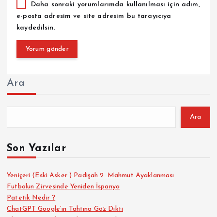
Daha sonraki yorumlarımda kullanılması için adım,
e-posta adresim ve site adresim bu tarayıcıya
kaydedilsin.
Ara
Ara
Son Yazılar
Yeniçeri (Eski Asker ) Padişah 2. Mahmut Ayaklanması
Futbolun Zirvesinde Yeniden İspanya
Patetik Nedir ?
ChatGPT Google’ın Tahtına Göz Dikti