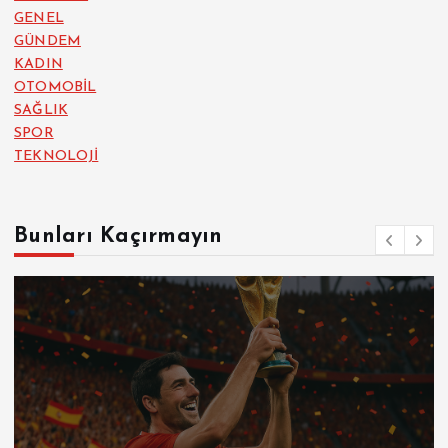
GENEL
GÜNDEM
KADIN
OTOMOBİL
SAĞLIK
SPOR
TEKNOLOJİ
Bunları Kaçırmayın