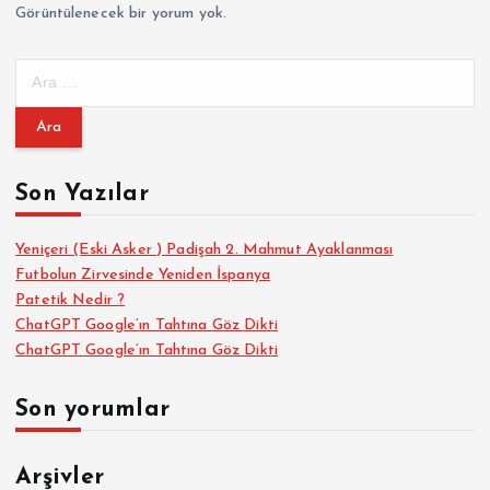
Görüntülenecek bir yorum yok.
A
r
a
m
a
Son Yazılar
:
Yeniçeri (Eski Asker ) Padişah 2. Mahmut Ayaklanması
Futbolun Zirvesinde Yeniden İspanya
Patetik Nedir ?
ChatGPT Google’ın Tahtına Göz Dikti
ChatGPT Google’ın Tahtına Göz Dikti
Son yorumlar
Arşivler